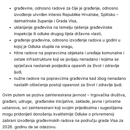
građevine, odnosno radove za čije je građenje, odnosno
izvođenje utvrđen interes Republike Hrvatske, Splitsko –
dalmatinske županije i Grada Visa,
uklanjanje građevina na temelju rješenja građevinske
inspekcije ili odluke drugog tijela državne vlasti,
građenje građevina, odnosno izvođenje radova u godini u
kojoj je Odluka stupila na snagu,
hitne radove na popravcima objekata i uređaja komunalne i
ostale infrastrukture koji se javljaju nenadano i kojima se
sprječava nastanak posljedica opasnih za život i zdravlje
ljudi,
nužne radove na popravcima građevina kad zbog nenadano
nastalih oštećenja postoji opasnost za život i zdravlje ljudi.
Ovim putem se poziva zainteresirana javnost – trgovačka društva,
građani, udruge, građanske inicijative, zaklade, javne i privatne
ustanove, svi zainteresirani koji svojim prijedlozima i sugestijama
mogu pridonijeti donošenju kvalitetnije Odluke o privremenoj
zabrani izvođenja građevinskih radova na području grada Visa za
2026. godinu da se odazovu.