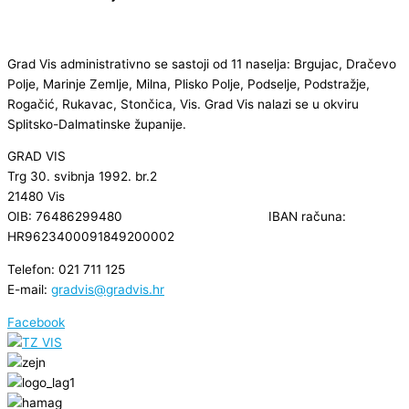
Grad Vis administrativno se sastoji od 11 naselja: Brgujac, Dračevo
Polje, Marinje Zemlje, Milna, Plisko Polje, Podselje, Podstražje,
Rogačić, Rukavac, Stončica, Vis. Grad Vis nalazi se u okviru
Splitsko-Dalmatinske županije.
GRAD VIS
Trg 30. svibnja 1992. br.2
21480 Vis
OIB: 76486299480 IBAN računa:
HR9623400091849200002
Telefon: 021 711 125
E-mail:
gradvis@gradvis.hr
Facebook