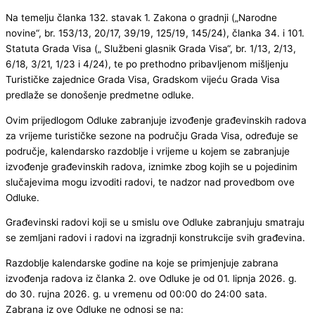
Na temelju članka 132. stavak 1. Zakona o gradnji („Narodne
novine“, br. 153/13, 20/17, 39/19, 125/19, 145/24), članka 34. i 101.
Statuta Grada Visa („ Službeni glasnik Grada Visa“, br. 1/13, 2/13,
6/18, 3/21, 1/23 i 4/24), te po prethodno pribavljenom mišljenju
Turističke zajednice Grada Visa, Gradskom vijeću Grada Visa
predlaže se donošenje predmetne odluke.
Ovim prijedlogom Odluke zabranjuje izvođenje građevinskih radova
za vrijeme turističke sezone na području Grada Visa, određuje se
područje, kalendarsko razdoblje i vrijeme u kojem se zabranjuje
izvođenje građevinskih radova, iznimke zbog kojih se u pojedinim
slučajevima mogu izvoditi radovi, te nadzor nad provedbom ove
Odluke.
Građevinski radovi koji se u smislu ove Odluke zabranjuju smatraju
se zemljani radovi i radovi na izgradnji konstrukcije svih građevina.
Razdoblje kalendarske godine na koje se primjenjuje zabrana
izvođenja radova iz članka 2. ove Odluke je od 01. lipnja 2026. g.
do 30. rujna 2026. g. u vremenu od 00:00 do 24:00 sata.
Zabrana iz ove Odluke ne odnosi se na: