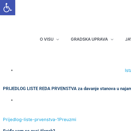
Open toolbar
Skip
to
content
O VISU
GRADSKA UPRAVA
JA
Is
PRIJEDLOG LISTE REDA PRVENSTVA za davanje stanova u naja
Prijedlog-liste-prvenstva-1
Preuzmi