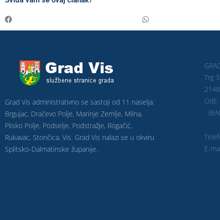
Sviđa vam se ovaj članak?
GRAD
Trg 3
2148
O
Grad Vis administrativno se sastoji od 11 naselja:
IBAN
Brgujac, Dračevo Polje, Marinje Zemlje, Milna,
Plisko Polje, Podselje, Podstražje, Rogačić,
Tele
Rukavac, Stončica, Vis. Grad Vis nalazi se u okviru
E-ma
Splitsko-Dalmatinske županije.