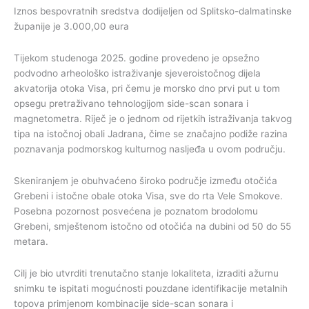
Iznos bespovratnih sredstva dodijeljen od Splitsko-dalmatinske
županije je 3.000,00 eura
Tijekom studenoga 2025. godine provedeno je opsežno
podvodno arheološko istraživanje sjeveroistočnog dijela
akvatorija otoka Visa, pri čemu je morsko dno prvi put u tom
opsegu pretraživano tehnologijom side-scan sonara i
magnetometra. Riječ je o jednom od rijetkih istraživanja takvog
tipa na istočnoj obali Jadrana, čime se značajno podiže razina
poznavanja podmorskog kulturnog nasljeđa u ovom području.
Skeniranjem je obuhvaćeno široko područje između otočića
Grebeni i istočne obale otoka Visa, sve do rta Vele Smokove.
Posebna pozornost posvećena je poznatom brodolomu
Grebeni, smještenom istočno od otočića na dubini od 50 do 55
metara.
Cilj je bio utvrditi trenutačno stanje lokaliteta, izraditi ažurnu
snimku te ispitati mogućnosti pouzdane identifikacije metalnih
topova primjenom kombinacije side-scan sonara i