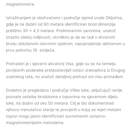
magnetometra.
Istraživanjem je obuhvaćeno i područje ispred uvale Oključna,
gdje je na dubini od 90 metara identificiran brod dimenzija
približno 30 × 4,5 metara. Preliminarnim zaronima, unatoč
izrazito slaboj vidljivosti, utvrđeno je da se radi o drvenom
brodu obloženom olovnom oplatom, najvjerojatnije datiranom u
prvu polovinu 19. stoljeća.
Pretražen je i sjeverni akvatorij Visa, gdje su se na temelju
povijesnih podataka pretpostavljali ostaci zrakoplova iz Drugog
svjetskog rata, no unatoč detaljnoj pretrazi oni nisu pronađeni.
Dodatno je pregledano i područje Viške luke, uključujući ranije
poznate ostatke brodoloma s topovima na sjevernom dijelu
luke, na dubini od oko 50 metara. Cilj je bio dokumentirati
njihovo trenutačno stanje te provjeriti u kojoj se mjeri metalni
topovi mogu jasno identificirati suvremenim sonarno-
magnetometrijskim metodama.