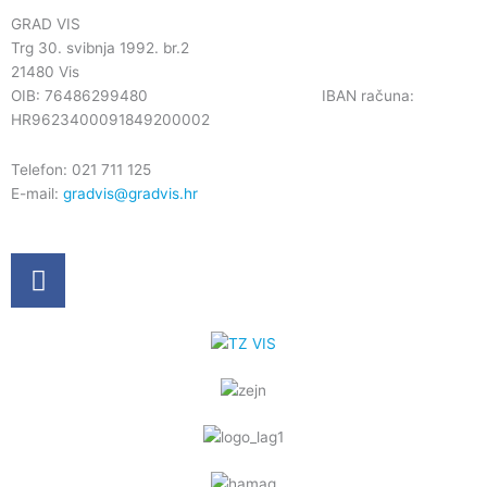
GRAD VIS
Trg 30. svibnja 1992. br.2
21480 Vis
OIB: 76486299480 IBAN računa:
HR9623400091849200002
Telefon: 021 711 125
E-mail:
gradvis@gradvis.hr
F
a
c
e
b
o
o
k