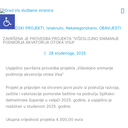
Skip
M
to
Open toolbar
content
M
GRADSKI PROJEKTI
,
Istaknuto
,
Nekategorizirano
,
OBAVIJESTI
ZAVRŠENA JE PROVEDBA PROJEKTA “VIŠESLOJNO SNIMANJE
PODMORJA AKVATORIJA OTOKA VISA”
28 studenoga, 2025
Uspješno završena provedba projekta „Višeslojno snimanje
podmorja akvatorija otoka Visa”
Projekt je prijavljen na otvoreni javni poziv iz područja razvoja,
zaštite i valorizacije pomorske baštine na području Splitsko-
dalmatinske županije u veljači 2025. godine, a uspješno je
realiziran u studenom 2025. godine.
Ukupna vrijednost projekta 4.500,00 eura