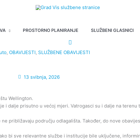
AVA
PROSTORNO PLANIRANJE
SLUŽBENI GLASNICI
uto
,
OBAVIJESTI
,
SLUŽBENE OBAVIJESTI
13 svibnja, 2026
štu Wellington.
je i dalje prisutno u većoj mjeri. Vatrogasci su i dalje na teren
ne približavaju području odlagališta. Također, do nove obavije
ko bi sve relevantne službe i institucije bile uključene, informir