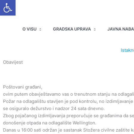
Open toolbar
Skip
to
content
O VISU
GRADSKA UPRAVA
JAVNA NAB
Istakn
Obavijest
Poštovani građani,
ovim putem obavještavamo vas o trenutnom stanju na odlagali
Požar na odlagalištu stavljen je pod kontrolu, no izdimljavanje 
se osiguralo dežurstvo i nadzor 24 sata dnevno.
Zbog pojačanog izdimljavanja preporučuje se građanima da se 
donošenje otpada na odlagalište Wellington.
Danas u 16:00 sati održan je sastanak Stožera civilne zaštite ka