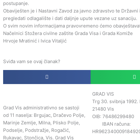
postupanje.
Obaviješten je i Nastavni Zavod za javno zdravstvo te Državni 
pregledati odlagalište i dati daljnje upute vezane uz sanaciju.
O svim novim informacijama pravovremeno ćemo obavještavati
Načelnici Stožera civilne zaštite Grada Visa i Grada Komiže
Hrvoje Mratinić i Ivica Vitaljić
Sviđa vam se ovaj članak?
GRAD VIS
Trg 30. svibnja 1992. 
Grad Vis administrativno se sastoji
21480 Vis
od 11 naselja: Brgujac, Dračevo Polje,
OIB: 7648
Marinje Zemlje, Milna, Plisko Polje,
IBAN računa:
Podselje, Podstražje, Rogačić,
HR96234000918492
Rukavac, Stončica, Vis. Grad Vis