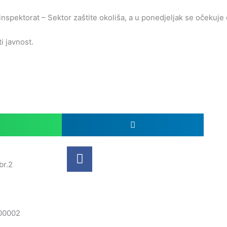
inspektorat – Sektor zaštite okoliša, a u ponedjeljak se očekuje
 javnost.
F
a
br.2
c
e
6299480
b
o
00002